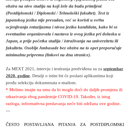
obzira na nivo studija na koji žele da budu primljeni
(Postdiplomski / Diplomski / Tehnološki fakultet). Test iz
japanskog jezika nije presudan, već se koristi u svrhu
ocjenjivanja entuzijazma i nivoa jezika kandidata, kako bi se
eventualno organizovala i nastava iz ovog jezika pri dolasku u
Japan, a prije početka studija / istraživanja na univerzitetu ili
fakultetu. Osoblje Ambasade bez obzira na to opet preporučuje
minimalnu pripremu (linkovi na dnu stranice).
Za MEXT 2021, intervju i testiranja predviđena su za
septembar
2020. godine
. Detalji o istim bit će poslani aplikantima koji
prođu selekciju dokumenata e-mailom.
* Molimo imajte na umu da bi moglo doći do daljih promjena ili
otkazivanja zbog pandemije COVID-19. Također, iz istog
razloga, informativna predavanja neće biti održana ove godine.
---
ČESTO POSTAVLJANA PITANJA ZA POSTDIPLOMSKI