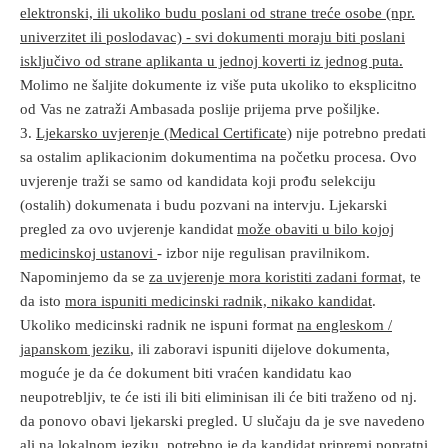
elektronski, ili ukoliko budu poslani od strane treće osobe (npr.
univerzitet ili poslodavac) - svi dokumenti moraju biti poslani
isključivo od strane aplikanta u jednoj koverti iz jednog puta.
Molimo ne šaljite dokumente iz više puta ukoliko to eksplicitno
od Vas ne zatraži Ambasada poslije prijema prve pošiljke.
3.
Ljekarsko uvjerenje (Medical Certificate)
nije potrebno predati
sa ostalim aplikacionim dokumentima na početku procesa. Ovo
uvjerenje traži se samo od kandidata koji prođu selekciju
(ostalih) dokumenata i budu pozvani na intervju. Ljekarski
pregled za ovo uvjerenje kandidat
može obaviti u bilo kojoj
medicinskoj ustanovi
- izbor nije regulisan pravilnikom.
Napominjemo da se
za uvjerenje mora koristiti zadani format,
te
da isto
mora ispuniti medicinski radnik, nikako kandidat
.
Ukoliko medicinski radnik ne ispuni format
na engleskom /
japanskom jeziku
, ili zaboravi ispuniti dijelove dokumenta,
moguće je da će dokument biti vraćen kandidatu kao
neupotrebljiv, te će isti ili biti eliminisan ili će biti traženo od nj.
da ponovo obavi ljekarski pregled. U slučaju da je sve navedeno
ali na lokalnom jeziku, potrebno je da kandidat pripremi popratni