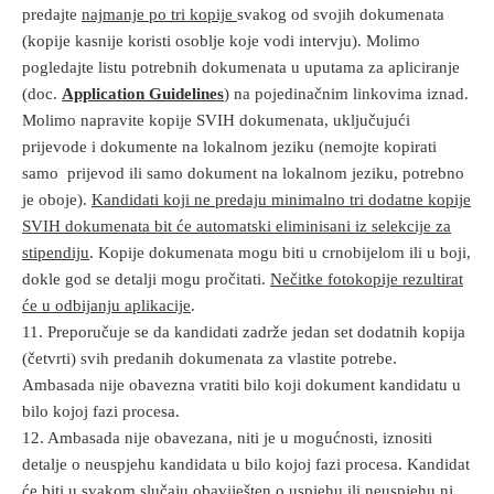
predajte
najmanje po tri kopije
svakog od svojih dokumenata
(kopije kasnije koristi osoblje koje vodi intervju). Molimo
pogledajte listu potrebnih dokumenata u uputama za apliciranje
(doc.
Application Guidelines
) na pojedinačnim linkovima iznad.
Molimo napravite kopije SVIH dokumenata, uključujući
prijevode i dokumente na lokalnom jeziku (nemojte kopirati
samo prijevod ili samo dokument na lokalnom jeziku, potrebno
je oboje).
Kandidati koji ne predaju minimalno tri dodatne kopije
SVIH dokumenata bit će automatski eliminisani iz selekcije za
stipendiju
. Kopije dokumenata mogu biti u crnobijelom ili u boji,
dokle god se detalji mogu pročitati.
Nečitke fotokopije rezultirat
će u odbijanju aplikacije
.
11. Preporučuje se da kandidati zadrže jedan set dodatnih kopija
(četvrti) svih predanih dokumenata za vlastite potrebe.
Ambasada nije obavezna vratiti bilo koji dokument kandidatu u
bilo kojoj fazi procesa.
12. Ambasada nije obavezana, niti je u mogućnosti, iznositi
detalje o neuspjehu kandidata u bilo kojoj fazi procesa. Kandidat
će biti u svakom slučaju obaviješten o uspjehu ili neuspjehu nj.