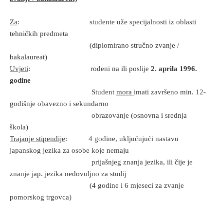
Za
: studente uže specijalnosti iz oblasti
tehničkih predmeta
(diplomirano stručno zvanje /
bakalaureat)
Uvjeti
: rođeni na ili poslije
2. aprila 1996.
godine
Student
mora
imati završeno min. 12-
godišnje obavezno i sekundarno
obrazovanje (osnovna i srednja
škola)
Trajanje stipendije
: 4 godine, uključujući nastavu
japanskog jezika za
osobe koje nemaju
prijašnjeg znanja jezika, ili čije je
znanje jap. jezika nedovoljno za studij
(4 godine i 6 mjeseci za zvanje
pomorskog trgovca)