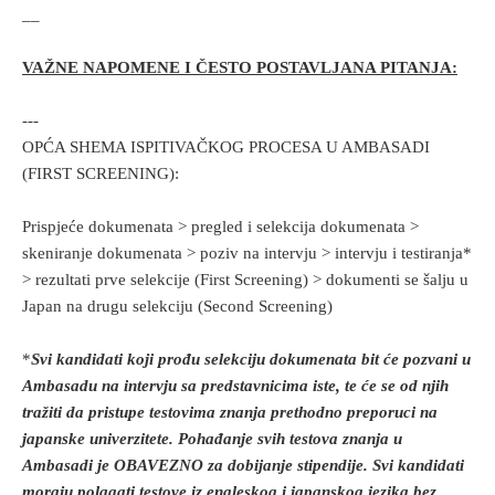
__
VAŽNE NAPOMENE I ČESTO POSTAVLJANA PITANJA:
---
OPĆA SHEMA ISPITIVAČKOG PROCESA U AMBASADI
(FIRST SCREENING):
Prispjeće dokumenata > pregled i selekcija dokumenata >
skeniranje dokumenata > poziv na intervju > intervju i testiranja*
> rezultati prve selekcije (First Screening) > dokumenti se šalju u
Japan na drugu selekciju (Second Screening)
*
Svi kandidati koji prođu selekciju dokumenata bit će pozvani u
Ambasadu na intervju sa predstavnicima iste, te će se od njih
tražiti da pristupe testovima znanja prethodno preporuci na
japanske univerzitete. Pohađanje svih testova znanja u
Ambasadi je OBAVEZNO za dobijanje stipendije. Svi kandidati
moraju polagati testove iz engleskog i japanskog jezika bez