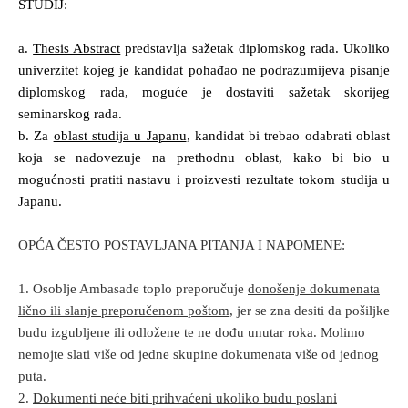
STUDIJ:
a.
Thesis Abstract
predstavlja sažetak diplomskog rada. Ukoliko
univerzitet kojeg je kandidat pohađao ne podrazumijeva pisanje
diplomskog rada, moguće je dostaviti sažetak skorijeg
seminarskog rada.
b. Za
oblast studija u Japanu
, kandidat bi trebao odabrati oblast
koja se nadovezuje na prethodnu oblast, kako bi bio u
mogućnosti pratiti nastavu i proizvesti rezultate tokom studija u
Japanu.
OPĆA ČESTO POSTAVLJANA PITANJA I NAPOMENE:
1. Osoblje Ambasade toplo preporučuje
donošenje dokumenata
lično ili slanje preporučenom poštom
, jer se zna desiti da pošiljke
budu izgubljene ili odložene te ne dođu unutar roka. Molimo
nemojte slati više od jedne skupine dokumenata više od jednog
puta.
2.
Dokumenti neće biti prihvaćeni ukoliko budu poslani