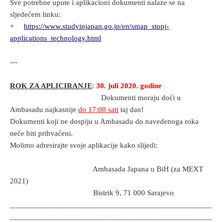
Sve potrebne upute i aplikacioni dokumenti nalaze se na
sljedećem linku:
+
https://www.studyinjapan.go.jp/en/smap_stopj-
applications_technology.html
---
ROK ZA APLICIRANJE
:
30. juli 2020. godine
Dokumenti moraju doći u
Ambasadu najkasnije
do 17:00 sati
taj dan!
Dokumenti koji ne dospiju u Ambasadu do navedenoga roka
neće biti prihvaćeni.
Molimo adresirajte svoje aplikacije kako slijedi:
Ambasada Japana u BiH (za MEXT
2021)
Bistrik 9, 71 000 Sarajevo
___________________________________________________
___________________________________________________