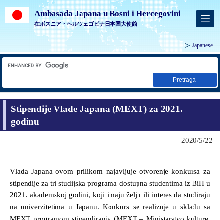
Ambasada Japana u Bosni i Hercegovini
在ボスニア・ヘルツェゴビナ日本国大使館
Japanese
Pretraga
Stipendije Vlade Japana (MEXT) za 2021.
godinu
2020/5/22
Vlada Japana ovom prilikom najavljuje otvorenje konkursa za
stipendije za tri studijska programa dostupna studentima iz BiH u
2021. akademskoj godini, koji imaju želju ili interes da studiraju
na univerzitetima u Japanu. Konkurs se realizuje u skladu sa
MEXT programom stipendiranja (MEXT – Ministarstvo kulture,