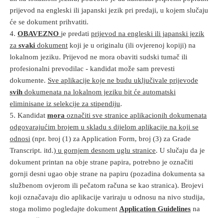
prijevod na engleski ili japanski jezik pri predaji, u kojem slučaju
će se dokument prihvatiti.
4.
OBAVEZNO
je predati
prijevod na engleski ili japanski jezik
za
svaki
dokument
koji je u originalu (ili ovjerenoj kopiji) na
lokalnom jeziku. Prijevod ne mora obaviti sudski tumač ili
profesionalni prevodilac - kandidat može sam prevesti
dokumente.
Sve aplikacije koje ne budu uključivale prijevode
svih
dokumenata na lokalnom jeziku bit će automatski
eliminisane iz selekcije za stipendiju
.
5. Kandidat
mora
označiti sve stranice aplikacionih dokumenata
odgovarajućim brojem u skladu s dijelom aplikacije na koji se
odnosi
(npr. broj (1) za Application Form, broj (3) za Grade
Transcript. itd.)
u gornjem desnom uglu stranice
. U slučaju da je
dokument printan na obje strane papira, potrebno je označiti
gornji desni ugao obje strane na papiru (pozadina dokumenta sa
službenom ovjerom ili pečatom računa se kao stranica). Brojevi
koji označavaju dio aplikacije variraju u odnosu na nivo studija,
stoga molimo pogledajte dokument
Application Guidelines
na