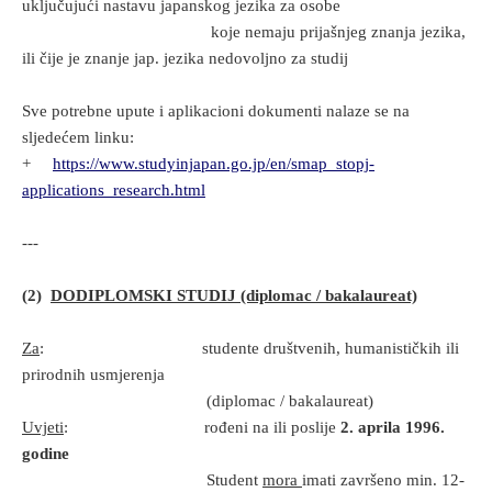
uključujući nastavu japanskog jezika za osobe
koje nemaju prijašnjeg znanja jezika,
ili čije je znanje jap. jezika nedovoljno za studij
Sve potrebne upute i aplikacioni dokumenti nalaze se na
sljedećem linku:
+
https://www.studyinjapan.go.jp/en/smap_stopj-
applications_research.html
---
(2)
DODIPLOMSKI STUDIJ (diplomac / bakalaureat)
Za
: studente društvenih, humanističkih ili
prirodnih usmjerenja
(diplomac / bakalaureat)
Uvjeti
: rođeni na ili poslije
2. aprila 1996.
godine
Student
mora
imati završeno min. 12-