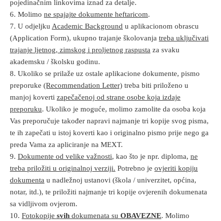
pojedinačnim linkovima iznad za detalje.
6. Molimo
ne spajajte dokumente heftaricom
.
7. U odjeljku
Academic Background
u aplikacionom obrascu
(Application Form), ukupno trajanje školovanja
treba uključivati
trajanje ljetnog, zimskog i proljetnog raspusta
za svaku
akademsku / školsku godinu.
8. Ukoliko se prilaže uz ostale aplikacione dokumente, pismo
preporuke
(Recommendation Letter)
treba biti priloženo u
manjoj koverti
zapečačenoj od strane osobe koja izdaje
preporuku
. Ukoliko je moguće, molimo zamolite da osoba koja
Vas preporučuje također napravi najmanje tri kopije svog pisma,
te ih zapečati u istoj koverti kao i originalno pismo prije nego ga
preda Vama za apliciranje na MEXT.
9.
Dokumente od velike važnosti
, kao što je npr. diploma,
ne
treba priložiti u originalnoj verziji.
Potrebno je
ovjeriti kopiju
dokumenta
u nadležnoj ustanovi (škola / univerzitet, općina,
notar, itd.), te priložiti najmanje tri kopije ovjerenih dokumenata
sa vidljivom ovjerom.
10.
Fotokopije
svih
dokumenata su
OBAVEZNE
. Molimo