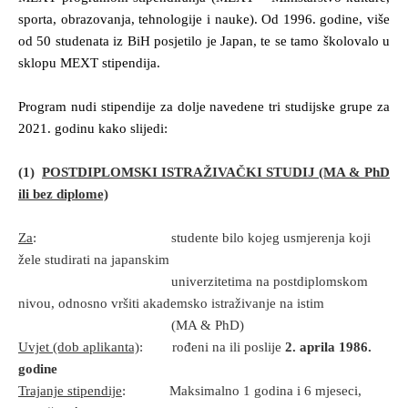
sporta, obrazovanja, tehnologije i nauke). Od 1996. godine, više
od 50 studenata iz BiH posjetilo je Japan, te se tamo školovalo u
sklopu MEXT stipendija.
Program nudi stipendije za dolje navedene tri studijske grupe za
2021. godinu kako slijedi:
(1)
POSTDIPLOMSKI ISTRAŽIVAČKI STUDIJ (MA & PhD
ili bez diplome)
Za
: studente bilo kojeg usmjerenja koji
žele studirati na japanskim
univerzitetima na postdiplomskom
nivou, odnosno vršiti akademsko istraživanje na istim
(MA & PhD)
Uvjet (dob aplikanta)
: rođeni na ili poslije
2. aprila 1986.
godine
Trajanje stipendije
: Maksimalno 1 godina i 6 mjeseci,