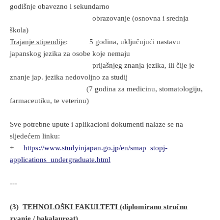
godišnje obavezno i sekundarno
obrazovanje (osnovna i srednja
škola)
Trajanje stipendije
: 5 godina, uključujući nastavu
japanskog jezika za
osobe koje nemaju
prijašnjeg znanja jezika, ili čije je
znanje jap. jezika nedovoljno za studij
(7 godina za medicinu, stomatologiju,
farmaceutiku, te veterinu)
Sve potrebne upute i aplikacioni dokumenti nalaze se na
sljedećem linku:
+
https://www.studyinjapan.go.jp/en/smap_stopj-
applications_undergraduate.html
---
(3)
TEHNOLOŠKI FAKULTETI (diplomirano stručno
zvanje / bakalaureat)