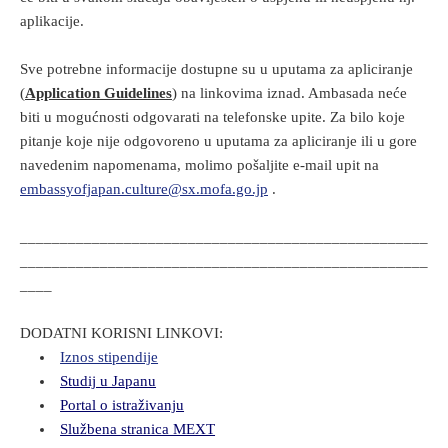
aplikacije.
Sve potrebne informacije dostupne su u uputama za apliciranje
(
Application Guidelines
) na linkovima iznad. Ambasada neće
biti u mogućnosti odgovarati na telefonske upite. Za bilo koje
pitanje koje nije odgovoreno u uputama za apliciranje ili u gore
navedenim napomenama, molimo pošaljite e-mail upit na
embassyofjapan.culture@sx.mofa.go.jp
.
___________________________________________________
___________________________________________________
____
DODATNI KORISNI LINKOVI:
Iznos stipendije
Studij u Japanu
Portal o istraživanju
Službena stranica MEXT